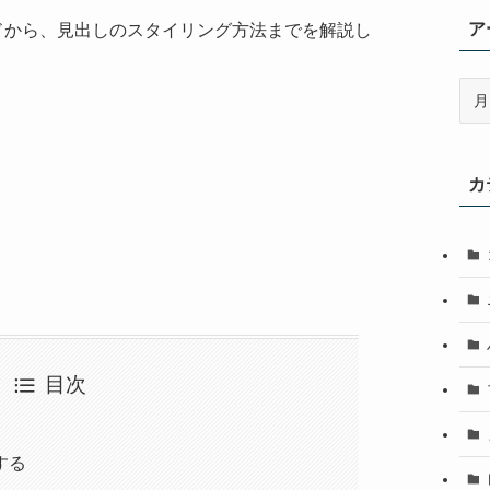
ア
ロードから、見出しのスタイリング方法までを解説し
ア
ー
カ
イ
カ
ブ
目次
する