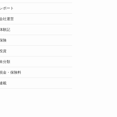
レポート
会社運営
体験記
保険
投資
未分類
税金・保険料
連載