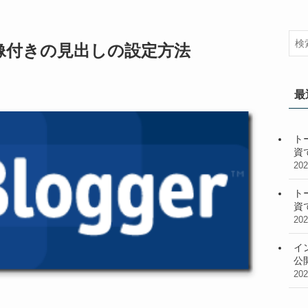
背景画像付きの見出しの設定方法
最
ト
資
20
ト
資
20
イ
公
20