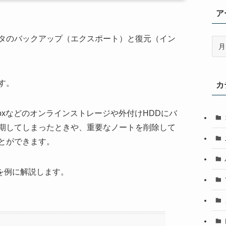
ア
、データのバックアップ（エクスポート）と復元（イン
ア
ー
カ
イ
す。
カ
ブ
Boxなどのオンラインストレージや外付けHDDにバ
期してしまったときや、重要なノートを削除して
とができます。
dowsを例に解説します。