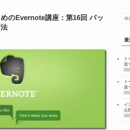
のEvernote講座：第16回 バッ
方法
最
ト
資
20
ト
資
20
イ
公
20