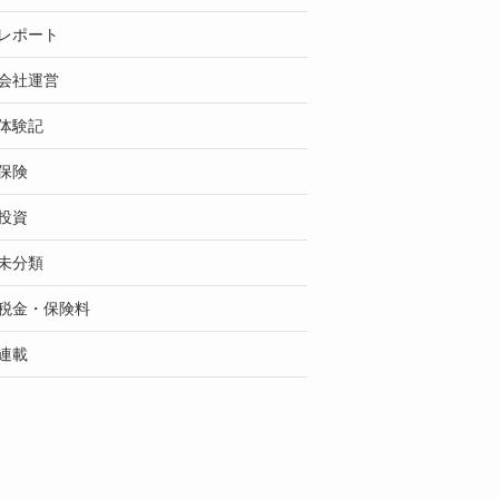
レポート
会社運営
体験記
保険
投資
未分類
税金・保険料
連載